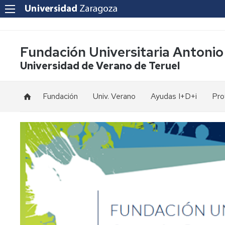
Fundación Universitaria Antonio
Universidad de Verano de Teruel
Fundación
Univ. Verano
Ayudas I+D+i
Pro
Fines
Inscripción
Estatutos
Formalización
de
matrícula
Patronos
Opciones
Memorias
de
pago
Equipo
de
Homologaciones
trabajo