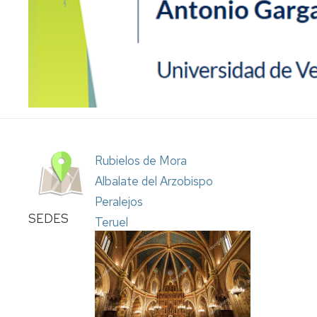
Propuesta
de
actividades
Propuesta
normalizada
Ficha
del
profesor
Rubielos de Mora
Albalate del Arzobispo
Peralejos
SEDES
Teruel