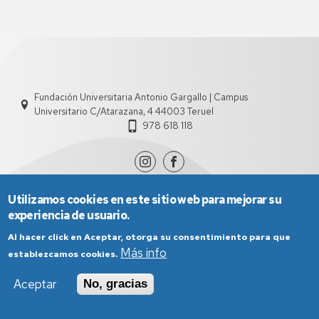
Fundación Universitaria Antonio Gargallo | Campus
Universitario C/Atarazana, 4 44003 Teruel
978 618 118
Utilizamos cookies en este sitio web para mejorar su
experiencia de usuario.
Al hacer click en Aceptar, otorga su consentimiento para que
Más info
establezcamos cookies.
Aviso Legal
Condiciones generales de uso
Aceptar
No, gracias
Política de Privacidad
Política de Cookies
Política de Accesibilidad