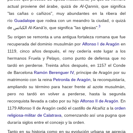
actual proviene del árabe, quizá de
Al-Qannis
, que significa
"las cañas o cañizos", muy abundantes en la ribera del
río
Guadalope
que rodea con un meandro la ciudad, o quizá
3
de
الكنائس
Al-Kanā'is
, que significa "las iglesias".
Su origen se remonta a una antigua fortaleza romana que fue
recuperada del dominio musulmán por
Alfonso I de Aragón
en
1119, cinco años después, el rey cedería este lugar a los
hermanos Fruela y Pelayo, como punto de defensa que no
tardó en perderse. Treinta años después, en 1157 el Conde
de Barcelona
Ramón Berenguer IV
, príncipe de Aragón por su
matrimonio con la reina
Petronila de Aragón
, la reconquistaría,
ampliando su término para hacer frente al azote musulmán,
pero no tardó en volver a perderse, hasta la segunda
reconquista llevada a cabo por su hijo
Alfonso II de Aragón
. En
1179 Alfonso II de Aragón cedió el castillo de Alcañiz a la
orden
religiosa-militar de Calatrava
, comenzando así una pugna que
duraría siglos entre el concejo y la orden.
Tanto en su historia como en su evolución urbana se aprecia