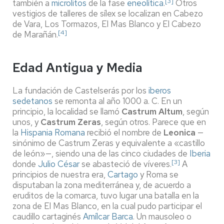
[3]
también a
microlitos
de la fase
eneolítica
.
​ Otros
vestigios de talleres de sílex se localizan en Cabezo
de Vara, Los Tormazos, El Mas Blanco y El Cabezo
[4]
de Marañán.
Edad Antigua y Media
La fundación de Castelserás por los
iberos
sedetanos
se remonta al año 1000 a. C. En un
principio, la localidad se llamó
Castrum Altum
, según
unos, y
Castrum Zeras
, según otros. Parece que en
la
Hispania Romana
recibió el nombre de
Leonica
—
sinónimo de Castrum Zeras y equivalente a «castillo
de león»—, siendo una de las cinco ciudades de
Iberia
[3]
donde
Julio César
se abasteció de víveres.
​ A
principios de nuestra era,
Cartago
y Roma se
disputaban la zona mediterránea y, de acuerdo a
eruditos de la comarca, tuvo lugar una batalla en la
zona de El Mas Blanco, en la cual pudo participar el
caudillo cartaginés
Amílcar Barca
. Un mausoleo o