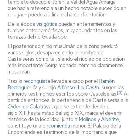
templete descubierto en la Val del Agua Amarga —
que hacía referencia a un hecho notable sucedido en
el lugar— puede aludir a dicha confrontación.
De la época
visigótica
quedan enterramientos y
tumbas antropomórficas, muy abundantes en las
terrazas del río Guadalope.
El posterior dominio musulmán de la zona perduró
varios siglos, desapareciendo el nombre de
Castelserás como tal, siendo el núcleo de población
más importante Borgalmohada, término claramente
musulmán.
Tras la
reconquista
llevada a cabo por el
Ramón
Berenguer IV
y su hijo
Alfonso II
el Casto
, surgen los
[5]
primeros testimonios escritos sobre Castelserás.
​ A
partir de entonces, la pertenencia de Castelserás a la
Orden de Calatrava
, que se extiende desde el
siglo XIII hasta mitad del siglo XIX, marca el devenir
histórico de la localidad; junto a
Molinos
y
Alberite
,
constituye una
encomienda
menor. El Palacio de la
Encomienda es testimonio de la importancia que