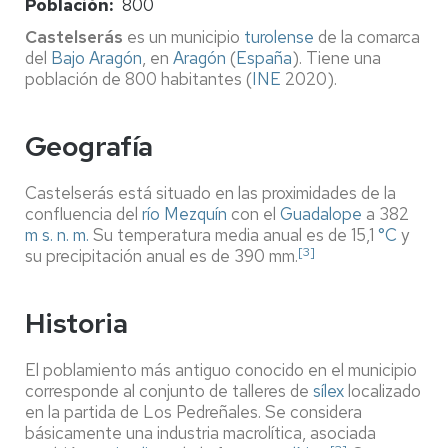
Población
800
Castelserás
es un municipio
turolense
de la comarca
del
Bajo Aragón
, en
Aragón
(
España
). Tiene una
población de 800 habitantes (
INE
2020).
Geografía
Castelserás está situado en las proximidades de la
confluencia del
río Mezquín
con el
Guadalope
a 382
m s. n. m.
Su temperatura media anual es de 15,1
°C
y
[3]
su precipitación anual es de 390 mm.
Historia
El poblamiento más antiguo conocido en el municipio
corresponde al conjunto de talleres de
sílex
localizado
en la partida de Los Pedreñales. Se considera
básicamente una industria macrolítica, asociada