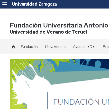
Fundación Universitaria Antonio
Universidad de Verano de Teruel
Fundación
Univ. Verano
Ayudas I+D+i
Pro
Fines
Inscripción
Estatutos
Formalización
de
matrícula
Patronos
Opciones
Memorias
de
pago
Equipo
de
Homologaciones
trabajo