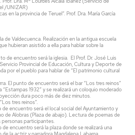
. Prof. Dra. Mª Lourdes Alcalá Ibáñez (Servicio de
uel /UNIZAR)
s en la provincia de Teruel”. Prof. Dra. María García
ela de Valdecuenca. Realización en la antigua escuela
e hubieran asistido a ella para hablar sobre la
nto de encuentro será la iglesia. El Prof. Dr. José Luis
Servicio Provincial de Educación, Cultura y Deporte de
iada por el pueblo para hablar de “El patrimonio cultural
ierra. El punto de encuentro será el bar “Los tres reinos”
la “Estampas 1932” y se realizará un coloquio moderado
royección dura poco más de diez minutos.
“Los tres reinos”.
to de encuentro será el local social del Ayuntamiento y
mo de Alobras (Plaza de abajo). Lectura de poemas de
s personas participantes.
o de encuentro será la plaza donde se realizará una
go de la actriz y narradora Magdalena Labarga.