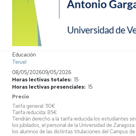
Propuesta
de
actividades
Propuesta
normalizada
Ficha
Educación
del
Teruel
profesor
08/05/2026
09/05/2026
Horas lectivas totales
15
Horas lectivas presenciales
15
Precio
Tarifa general: 110€
Tarifa reducida: 85€
Tendrán derecho a la tarifa reducida los estudiantes si
los jubilados, el personal de la Universidad de Zaragoza
los alumnos de las distintas titulaciones del Campus de