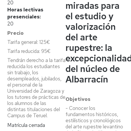
20
miradas para
Horas lectivas
el estudio y
presenciales
20
valorización
Precio
del arte
Tarifa general: 125€
rupestre: la
Tarifa reducida: 95€
excepcionalida
Tendrán derecho a la tarifa
del núcleo de
reducida los estudiantes
sin trabajo, los
Albarracín
desempleados, jubilados,
el personal de la
Universidad de Zaragoza y
los tutores de prácticas de
Objetivos
los alumnos de las
- Conocer los
distintas titulaciones del
fundamentos históricos,
Campus de Teruel.
estilísticos y cronológicos
Matrícula cerrada
del arte rupestre levantino