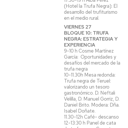
17.30-19 h Alba Pérez
(Hotel la Trufa Negra): El
desarrollo del trufiturismo
en el medio rural.
VIERNES 27
BLOQUE 10: TRUFA
NEGRA: ESTRATEGIA Y
EXPERIENCIA
9-10 h Cosme Martínez
García: Oportunidades y
desafíos del mercado de la
trufa negra
10-11.30h Mesa redonda:
Trufa negra de Teruel:
valorizando un tesoro
gastronómico. D. Neftali
Velilla, D. Manuel Gorriz, D.
Daniel Brito. Modera: Dña.
Isabel Doñate.
11.30-12h Café- descanso
12-13:30 h Panel de cata