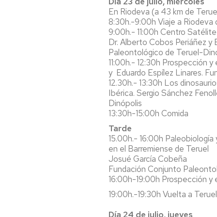
Día 23 de julio, miércoles
En Riodeva (a 43 km de Terue
8:30h.-9:00h Viaje a Riodeva
9:00h.- 11:00h Centro Satélite
Dr. Alberto Cobos Periáñez y 
Paleontológico de Teruel-Din
11:00h.- 12:30h Prospección y
y Eduardo Espílez Linares. Fu
12.30h.- 13:30h Los dinosaurios
Ibérica. Sergio Sánchez Fenol
Dinópolis
13:30h-15:00h Comida
Tarde
15.00h.- 16:00h Paleobiología
en el Barremiense de Teruel
Josué García Cobeña
Fundación Conjunto Paleontol
16:00h-19:00h Prospección y 
19:00h.-19:30h Vuelta a Teruel
Día 24 de julio, jueves