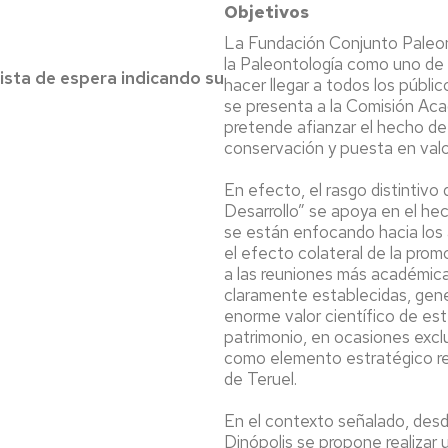
Objetivos
La Fundación Conjunto Paleont
la Paleontología como uno de 
lista de espera indicando su
hacer llegar a todos los públic
se presenta a la Comisión Aca
pretende afianzar el hecho de
conservación y puesta en valo
En efecto, el rasgo distintivo
Desarrollo” se apoya en el he
se están enfocando hacia los 
el efecto colateral de la prom
a las reuniones más académic
claramente establecidas, gene
enorme valor científico de es
patrimonio, en ocasiones exclus
como elemento estratégico rel
de Teruel.
En el contexto señalado, des
Dinópolis se propone realizar