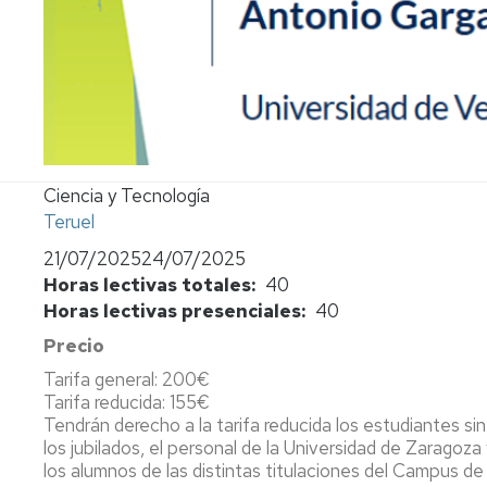
Propuesta
de
actividades
Propuesta
normalizada
Ficha
Ciencia y Tecnología
del
Teruel
profesor
21/07/2025
24/07/2025
Horas lectivas totales
40
Horas lectivas presenciales
40
Precio
Tarifa general: 200€
Tarifa reducida: 155€
Tendrán derecho a la tarifa reducida los estudiantes si
los jubilados, el personal de la Universidad de Zaragoza
los alumnos de las distintas titulaciones del Campus de 