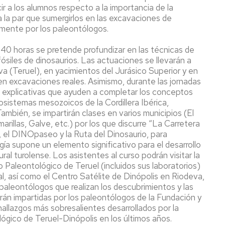
r a los alumnos respecto a la importancia de la
 a la par que sumergirlos en las excavaciones de
almente por los paleontólogos.
 40 horas se pretende profundizar en las técnicas de
ósiles de dinosaurios. Las actuaciones se llevarán a
a (Teruel), en yacimientos del Jurásico Superior y en
 en excavaciones reales. Asimismo, durante las jornadas
s explicativas que ayuden a completar los conceptos
sistemas mesozoicos de la Cordillera Ibérica,
También, se impartirán clases en varios municipios (El
arillas, Galve, etc.) por los que discurre “La Carretera
, el DINOpaseo y la Ruta del Dinosaurio, para
ía supone un elemento significativo para el desarrollo
al turolense. Los asistentes al curso podrán visitar la
 Paleontológico de Teruel (incluidos sus laboratorios)
al, así como el Centro Satélite de Dinópolis en Riodeva,
aleontólogos que realizan los descubrimientos y las
rán impartidas por los paleontólogos de la Fundación y
hallazgos más sobresalientes desarrollados por la
gico de Teruel-Dinópolis en los últimos años.