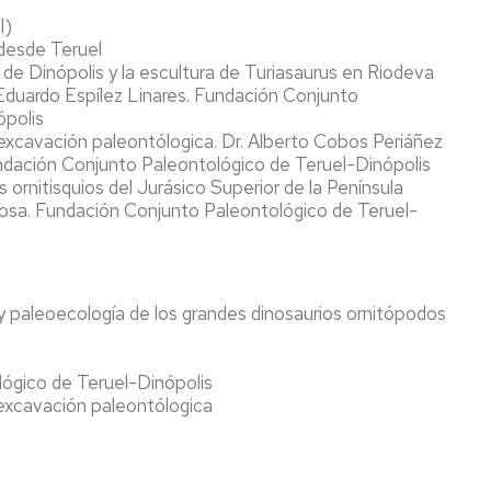
l)
 desde Teruel
 de Dinópolis y la escultura de Turiasaurus en Riodeva
Eduardo Espílez Linares. Fundación Conjunto
ópolis
 excavación paleontólogica. Dr. Alberto Cobos Periáñez
ndación Conjunto Paleontológico de Teruel-Dinópolis
 ornitisquios del Jurásico Superior de la Península
losa. Fundación Conjunto Paleontológico de Teruel-
 y paleoecología de los grandes dinosaurios ornitópodos
ógico de Teruel-Dinópolis
excavación paleontólogica