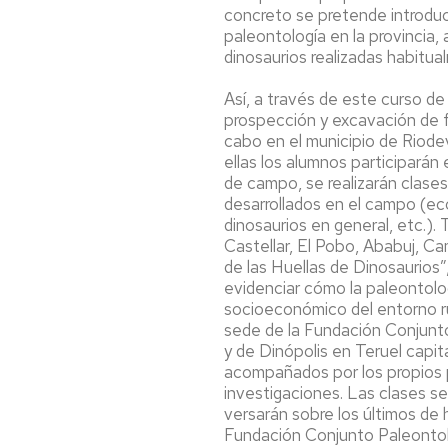
concreto se pretende introduci
paleontología en la provincia,
dinosaurios realizadas habitu
Así, a través de este curso de
prospección y excavación de f
cabo en el municipio de Riodev
ellas los alumnos participarán
de campo, se realizarán clase
desarrollados en el campo (eco
dinosaurios en general, etc.). 
Castellar, El Pobo, Ababuj, Cam
de las Huellas de Dinosaurios”
evidenciar cómo la paleontolog
socioeconómico del entorno rur
sede de la Fundación Conjunto
y de Dinópolis en Teruel capit
acompañados por los propios p
investigaciones. Las clases se
versarán sobre los últimos de 
Fundación Conjunto Paleontoló