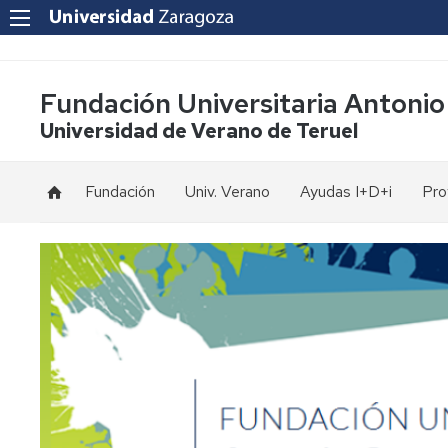
Fundación Universitaria Antonio
Universidad de Verano de Teruel
Fundación
Univ. Verano
Ayudas I+D+i
Pro
Fines
Inscripción
Estatutos
Formalización
de
matrícula
Patronos
Opciones
Memorias
de
pago
Equipo
de
Homologaciones
trabajo