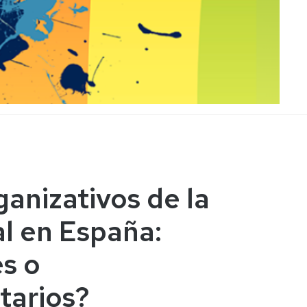
anizativos de la
al en España:
s o
arios?