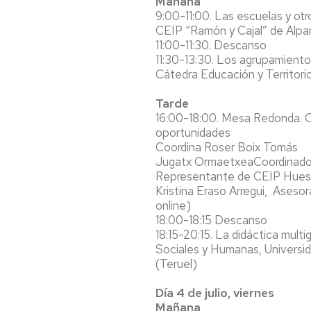
Mañana
9:00-11:00. Las escuelas y ot
CEIP “Ramón y Cajal” de Alpar
11:00-11:30. Descanso
11:30-13:30. Los agrupamientos
Cátedra Educación y Territorio
Tarde
16:00-18:00. Mesa Redonda. Ce
oportunidades
Coordina Roser Boix Tomás
Jugatx OrmaetxeaCoordinadora
Representante de CEIP Huesc
Kristina Eraso Arregui, Aseso
online)
18:00-18:15 Descanso
18:15-20:15. La didáctica mult
Sociales y Humanas, Universi
(Teruel)
Día 4 de julio, viernes
Mañana