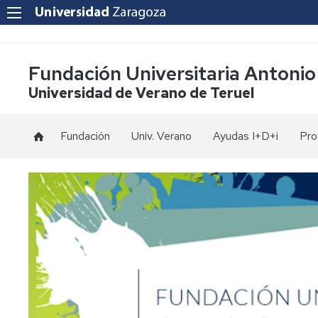
Fundación Universitaria Antonio
Universidad de Verano de Teruel
Fundación
Univ. Verano
Ayudas I+D+i
Pro
Fines
Inscripción
Estatutos
Formalización
de
matrícula
Patronos
Opciones
Memorias
de
pago
Equipo
de
Homologaciones
trabajo