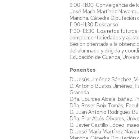
9:00-11:00. Convergencia de lo
José María Martínez Navarro, 
Mancha. Cátedra Diputación d
11:00-11:30 Descanso
11:30-13:30. Los retos futuros
complementariedades y ajust
Sesión orientada a la obtenció
del alumnado y dirigida y coo
Educación de Cuenca, Univers
Ponentes
D. Jesús Jiménez Sánchez, Vi
D. Antonio Bustos Jiménez, Fa
Granada
Dña. Lourdes Alcalá Ibáñez. P
Dña. Roser Boix Tomàs, Facul
D. Juan Antonio Rodríguez Bue
Dña. Pilar Abós Olivares, Uni
D. Javier Castillo López, mae
D. José María Martínez Navarr
Mancha. Cátedra Diputación d