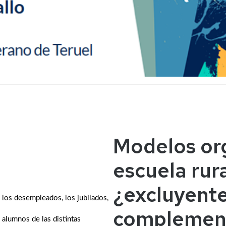
Modelos org
escuela rur
¿excluyente
, los desempleados, los jubilados,
complement
 alumnos de las distintas