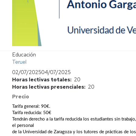
Propuesta
de
actividades
Propuesta
normalizada
Ficha
Educación
del
Teruel
profesor
02/07/2025
04/07/2025
Horas lectivas totales
20
Horas lectivas presenciales
20
Precio
Tarifa general: 90€.
Tarifa reducida: 50€
Tendrán derecho a la tarifa reducida los estudiantes sin trabajo
el personal
de la Universidad de Zaragoza y los tutores de prácticas de los