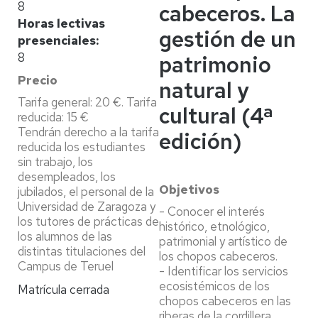
8
cabeceros. La
Horas lectivas
gestión de un
presenciales
8
patrimonio
Precio
natural y
Tarifa general: 20 €. Tarifa
cultural (4ª
reducida: 15 €
Tendrán derecho a la tarifa
edición)
reducida los estudiantes
sin trabajo, los
desempleados, los
Objetivos
jubilados, el personal de la
Universidad de Zaragoza y
- Conocer el interés
los tutores de prácticas de
histórico, etnológico,
los alumnos de las
patrimonial y artístico de
distintas titulaciones del
los chopos cabeceros.
Campus de Teruel
- Identificar los servicios
ecosistémicos de los
Matrícula cerrada
chopos cabeceros en las
riberas de la cordillera