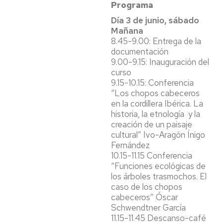
Programa
Día 3 de junio, sábado
Mañana
8.45-9.00: Entrega de la
documentación
9.00-9.15: Inauguración del
curso
9.15-10.15: Conferencia
“Los chopos cabeceros
en la cordillera Ibérica. La
historia, la etnología y la
creación de un paisaje
cultural” Ivo-Aragón Ínigo
Fernández
10.15-11.15 Conferencia
“Funciones ecológicas de
los árboles trasmochos. El
caso de los chopos
cabeceros” Óscar
Schwendtner García
11.15-11.45 Descanso-café