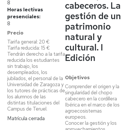
8
cabeceros. La
Horas lectivas
gestión de un
presenciales
8
patrimonio
Precio
natural y
Tarifa general: 20 €
cultural. I
Tarifa reducida: 15 €
Tendrán derecho a la tarifa
Edición
reducida los estudiantes
sin trabajo, los
desempleados, los
Objetivos
jubilados, el personal de la
Universidad de Zaragoza y
Comprender el origen y la
los tutores de prácticas de
singularidad del chopo
los alumnos de las
cabecero en la cordillera
distintas titulaciones del
Ibérica en el marco de los
Campus de Teruel.
agroecosistemas
europeos.
Matrícula cerrada
Conocer la gestión y los
aprovechamientos